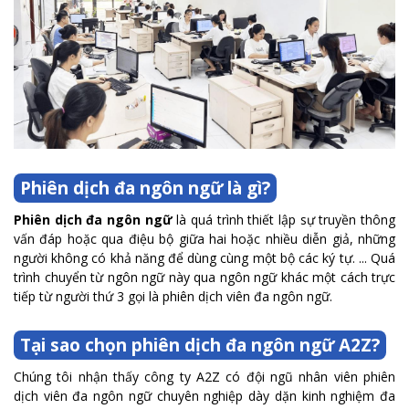
Phiên dịch đa ngôn ngữ là gì?
Phiên dịch đa ngôn ngữ
là quá trình thiết lập sự truyền thông
vấn đáp hoặc qua điệu bộ giữa hai hoặc nhiều diễn giả, những
người không có khả năng để dùng cùng một bộ các ký tự. ... Quá
trình chuyển từ ngôn ngữ này qua ngôn ngữ khác một cách trực
tiếp từ người thứ 3 gọi là phiên dịch viên đa ngôn ngữ.
Tại sao chọn phiên dịch đa ngôn ngữ A2Z?
Chúng tôi nhận thấy công ty A2Z có đội ngũ nhân viên phiên
dịch viên đa ngôn ngữ chuyên nghiệp dày dặn kinh nghiệm đa