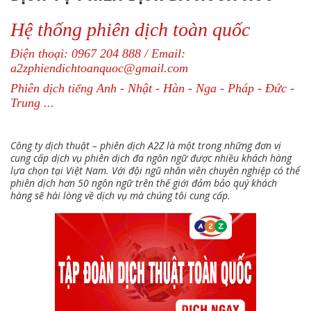
Hệ thống phiên dịch toàn quốc
Điện thoại: 0967 204 888 / Email:
a2zphiendichtoanquoc@gmail.com
Phiên dịch tiếng Anh - Nhật - Hàn - Nga - Pháp - Đức -
Trung ...
Công ty dịch thuật – phiên dịch A2Z là một trong những đơn vị
cung cấp dịch vụ phiên dịch đa ngôn ngữ được nhiều khách hàng
lựa chọn tại Việt Nam. Với đội ngũ nhân viên chuyên nghiệp có thể
phiên dịch hơn 50 ngôn ngữ trên thế giới đảm bảo quý khách
hàng sẽ hài lòng về dịch vụ mà chúng tôi cung cấp.