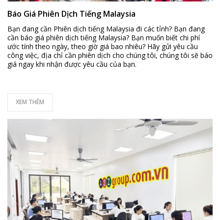
Báo Giá Phiên Dịch Tiếng Malaysia
Bạn đang cần Phiên dịch tiếng Malaysia đi các tỉnh? Bạn đang
cần báo giá phiên dịch tiếng Malaysia? Bạn muốn biết chi phí
ước tính theo ngày, theo giờ giá bao nhiêu? Hãy gửi yêu cầu
công việc, địa chỉ cần phiên dịch cho chúng tôi, chúng tôi sẽ báo
giá ngay khi nhận được yêu cầu của bạn.
XEM THÊM