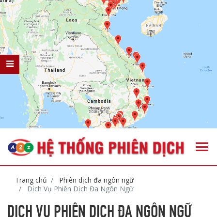
Trang chủ
Phiên dịch đa ngôn ngữ
Dịch Vụ Phiên Dịch Đa Ngôn Ngữ
DỊCH VỤ PHIÊN DỊCH ĐA NGÔN NGỮ