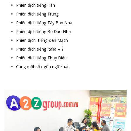
Phiên dịch tiếng Hàn
Phiên dịch tiếng Trung
Phiên dịch tiếng Tây Ban Nha
Phiên dịch tiếng Bồ Đào Nha
Phiên dịch tiếng Đan Mạch
Phiên dịch tiếng Italia – Ý
Phiên dịch tiếng Thụy Điển
Cùng một số ngôn ngữ khác.