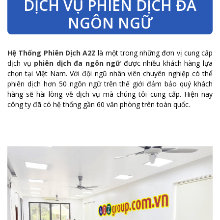
DỊCH VỤ PHIÊN DỊCH ĐA
NGÔN NGỮ
Hệ Thống Phiên Dịch A2Z
là một trong những đơn vị cung cấp
dịch vụ
phiên dịch đa ngôn ngữ
được nhiều khách hàng lựa
chọn tại Việt Nam. Với đội ngũ nhân viên chuyên nghiệp có thể
phiên dịch hơn 50 ngôn ngữ trên thế giới đảm bảo quý khách
hàng sẽ hài lòng về dịch vụ mà chúng tôi cung cấp. Hiện nay
công ty đã có hệ thống gần 60 văn phòng trên toàn quốc.