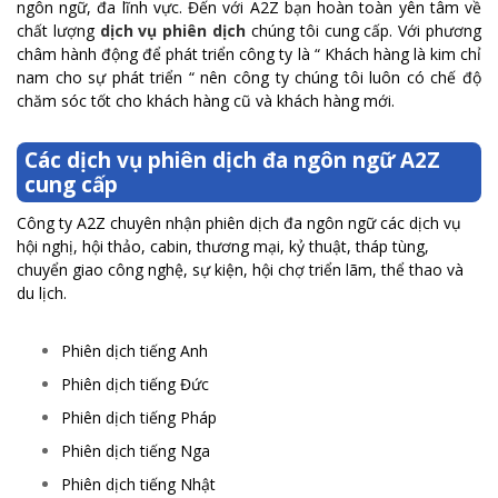
ngôn ngữ, đa lĩnh vực. Đến với A2Z bạn hoàn toàn yên tâm về
chất lượng
dịch vụ phiên dịch
chúng tôi cung cấp. Với phương
châm hành động để phát triển công ty là “ Khách hàng là kim chỉ
nam cho sự phát triển “ nên công ty chúng tôi luôn có chế độ
chăm sóc tốt cho khách hàng cũ và khách hàng mới.
Các dịch vụ phiên dịch đa ngôn ngữ A2Z
cung cấp
Công ty A2Z chuyên nhận phiên dịch đa ngôn ngữ các dịch vụ
hội nghị, hội thảo, cabin, thương mại, kỷ thuật, tháp tùng,
chuyển giao công nghệ, sự kiện, hội chợ triển lãm, thể thao và
du lịch.
Phiên dịch tiếng Anh
Phiên dịch tiếng Đức
Phiên dịch tiếng Pháp
Phiên dịch tiếng Nga
Phiên dịch tiếng Nhật