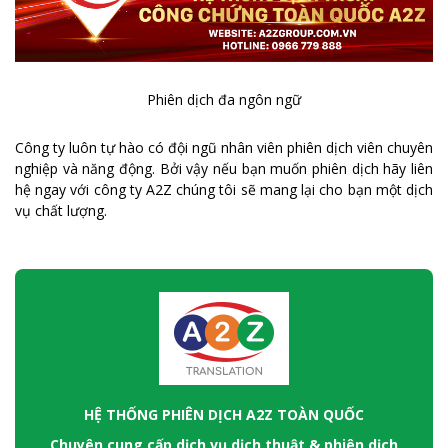
Phiên dịch đa ngôn ngữ
Công ty luôn tự hào có đội ngũ nhân viên phiên dịch viên chuyên
nghiệp và năng động. Bởi vậy nếu bạn muốn phiên dịch hãy liên
hệ ngay với công ty A2Z chúng tôi sẽ mang lại cho bạn một dịch
vụ chất lượng.
HỆ THỐNG PHIÊN DỊCH A2Z TOÀN QUỐC
Chuyên cung cấp dịch vụ dịch thuật & phiên dịch