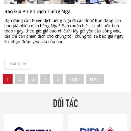
Báo Giá Phiên Dịch Tiếng Nga
Bạn đang cần Phiên dịch tiếng Nga đi các tỉnh? Bạn đang cần
báo giá phiên dịch tiếng Nga? Bạn muốn biết chi phí ước tính
theo ngày, theo giờ giá bao nhiêu? Hãy gửi yêu cầu công việc,
địa chỉ cần phiên dịch cho chúng tôi, chúng tôi sẽ báo giá ngay
khi nhận được yêu cầu của bạn.
XEM THÊM
Pages
1
2
3
4
5
next ›
last »
ĐỐI TÁC