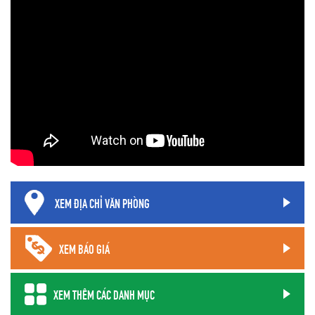
XEM ĐỊA CHỈ VĂN PHÒNG
XEM BÁO GIÁ
XEM THÊM CÁC DANH MỤC