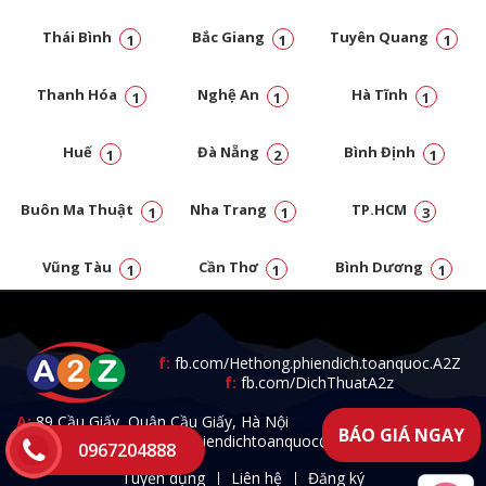
Thái Bình
Bắc Giang
Tuyên Quang
1
1
1
Thanh Hóa
Nghệ An
Hà Tĩnh
1
1
1
Huế
Đà Nẵng
Bình Định
1
2
1
Buôn Ma Thuật
Nha Trang
TP.HCM
1
1
3
Vũng Tàu
Cần Thơ
Bình Dương
1
1
1
Đồng Nai
1
f:
fb.com/Hethong.phiendich.toanquoc.A2Z
f:
fb.com/DichThuatA2z
A:
89 Cầu Giấy, Quận Cầu Giấy, Hà Nội
BÁO GIÁ NGAY
T:
0967.204.888 -
E:
a2zphiendichtoanquoc@gmail.com
0967204888
Tuyển dụng
Liên hệ
Đăng ký