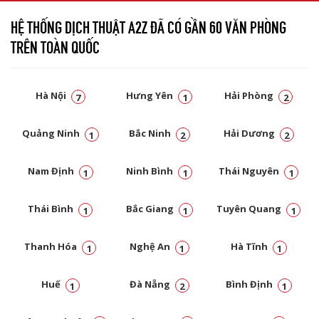
HỆ THỐNG DỊCH THUẬT A2Z ĐÃ CÓ GẦN 60 VĂN PHÒNG
TRÊN TOÀN QUỐC
Hà Nội
Hưng Yên
Hải Phòng
7
1
2
Quảng Ninh
Bắc Ninh
Hải Dương
1
2
2
Nam Định
Ninh Bình
Thái Nguyên
1
1
1
Thái Bình
Bắc Giang
Tuyên Quang
1
1
1
Thanh Hóa
Nghệ An
Hà Tĩnh
1
1
1
Huế
Đà Nẵng
Bình Định
1
2
1