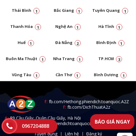
Thái Bình
Bắc Giang
Tuyên Quang
1
1
1
Thanh Hóa
Nghệ An
Hà Tĩnh
1
1
1
Huế
Đà Nẵng
Bình Định
1
2
1
Buôn Ma Thuật
Nha Trang
TP.HCM
1
1
3
Vũng Tàu
Cần Thơ
Bình Dương
1
1
1
Đồng Nai
1
f:
fb.com/Hethong.phiendich.toanquoc.A2Z
f:
fb.com/DichThuatA2z
A:
89 Cầu Giấy, Quận Cầu Giấy, Hà Nội
BÁO GIÁ NGAY
T:
0967.204.888 -
E:
a2zphiendichtoanquoc@gmail.com
0967204888
Tuyển dụng
Liên hệ
Đăng ký