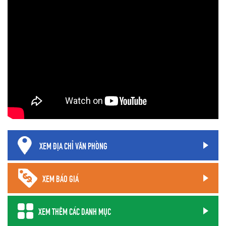
XEM ĐỊA CHỈ VĂN PHÒNG
XEM BÁO GIÁ
XEM THÊM CÁC DANH MỤC