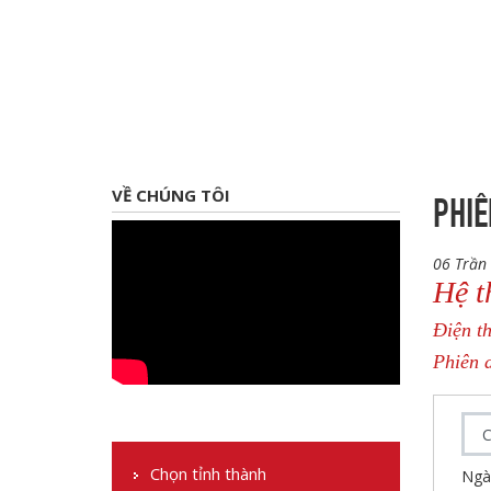
PHIÊ
VỀ CHÚNG TÔI
06 Trần 
Hệ t
Điện t
Phiên d
Chọn tỉnh thành
Ngà