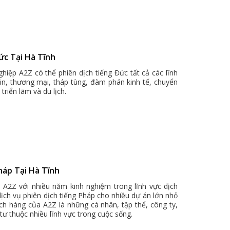
ức Tại Hà Tĩnh
hiệp A2Z có thể phiên dịch tiếng Đức tất cả các lĩnh
bin, thương mại, tháp tùng, đàm phán kinh tế, chuyển
triển lãm và du lịch.
háp Tại Hà Tĩnh
h A2Z với nhiều năm kinh nghiệm trong lĩnh vực dịch
 dịch vụ phiên dịch tiếng Pháp cho nhiều dự án lớn nhỏ
ch hàng của A2Z là những cá nhân, tập thể, công ty,
tư thuộc nhiều lĩnh vực trong cuộc sống.