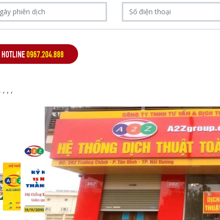
HOTLINE
0967.204.888
,
,
,
,