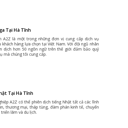
ga Tại Hà Tĩnh
ch A2Z là một trong những đơn vị cung cấp dịch vụ
u khách hàng lựa chọn tại Việt Nam. Với đội ngũ nhân
ên dịch hơn 50 ngôn ngữ trên thế giới đảm bảo quý
vụ mà chúng tôi cung cấp.
hật Tại Hà Tĩnh
hiệp A2Z có thể phiên dịch tiếng Nhật tất cả các lĩnh
bin, thương mại, tháp tùng, đàm phán kinh tế, chuyển
triển lãm và du lịch.