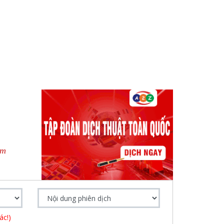
om
ác!)