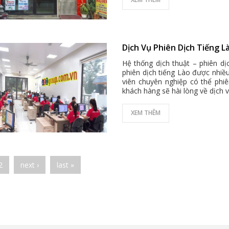
Dịch Vụ Phiên Dịch Tiếng L
Hệ thống dịch thuật – phiên d
phiên dịch tiếng Lào được nhiề
viên chuyên nghiệp có thể phi
khách hàng sẽ hài lòng về dịch 
XEM THÊM
es
2
next ›
last »