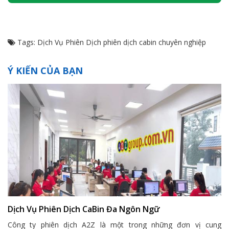
Tags:
Dịch Vụ Phiên Dịch
phiên dịch cabin chuyên nghiệp
Ý KIẾN CỦA BẠN
Dịch Vụ Phiên Dịch CaBin Đa Ngôn Ngữ
Công ty phiên dịch A2Z là một trong những đơn vị cung