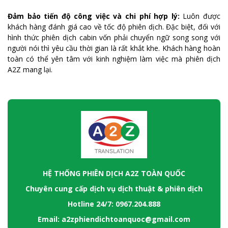
Đảm bảo tiến độ công việc và chi phí hợp lý:
Luôn được
khách hàng đánh giá cao về tốc độ phiên dịch. Đặc biệt, đối với
hình thức phiên dịch cabin vốn phải chuyển ngữ song song với
người nói thì yêu cầu thời gian là rất khắt khe. Khách hàng hoàn
toàn có thể yên tâm với kinh nghiệm làm việc mà phiên dịch
A2Z mang lại.
HỆ THỐNG PHIÊN DỊCH A2Z TOÀN QUỐC
Chuyên cung cấp dịch vụ dịch thuật & phiên dịch
Hotline 24/7: 0967.204.888
Email: a2zphiendichtoanquoc@gmail.com