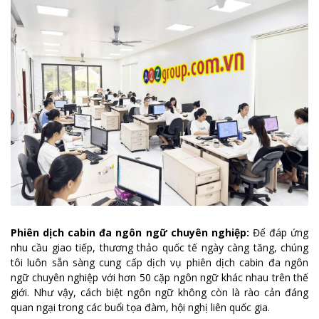
Phiên dịch cabin đa ngôn ngữ chuyên nghiệp:
Để đáp ứng
nhu cầu giao tiếp, thương thảo quốc tế ngày càng tăng, chúng
tôi luôn sẵn sàng cung cấp dịch vụ phiên dịch cabin đa ngôn
ngữ chuyên nghiệp với hơn 50 cặp ngôn ngữ khác nhau trên thế
giới. Như vậy, cách biệt ngôn ngữ không còn là rào cản đáng
quan ngại trong các buổi tọa đàm, hội nghị liên quốc gia.