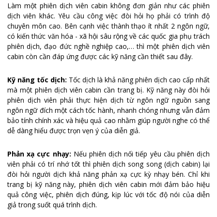
Làm một phiên dịch viên cabin không đơn giản như các phiên
dịch viên khác. Yêu cầu công việc đòi hỏi họ phải có trình độ
chuyên môn cao. Bên cạnh việc thành thạo ít nhất 2 ngôn ngữ,
có kiến thức văn hóa - xã hội sâu rộng về các quốc gia phụ trách
phiên dịch, đạo đức nghề nghiệp cao,… thì một phiên dịch viên
cabin còn cần đáp ứng được các kỹ năng cần thiết sau đây.
Kỹ năng tốc dịch:
Tốc dịch là khả năng phiên dịch cao cấp nhất
mà một phiên dịch viên cabin cần trang bị. Kỹ năng này đòi hỏi
phiên dịch viên phải thực hiện dịch từ ngôn ngữ nguồn sang
ngôn ngữ đích một cách tốc hành, nhanh chóng nhưng vẫn đảm
bảo tính chính xác và hiệu quả cao nhằm giúp người nghe có thể
dễ dàng hiểu được trọn vẹn ý của diễn giả.
Phản xạ cực nhạy:
Nếu phiên dịch nối tiếp yêu cầu phiên dịch
viên phải có trí nhớ tốt thì phiên dịch song song (dịch cabin) lại
đòi hỏi người dịch khả năng phản xạ cực kỳ nhạy bén. Chỉ khi
trang bị kỹ năng này, phiên dịch viên cabin mới đảm bảo hiệu
quả công việc, phiên dịch đúng, kịp lúc với tốc độ nói của diễn
giả trong suốt quá trình dịch.