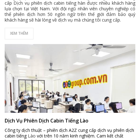
cấp Dịch vụ phiên dịch cabin tiếng hàn được nhiều khách hàng
lựa chọn tại Việt Nam. Với đội ngũ nhân viên chuyên nghiệp có
thể phiên dịch hơn 50 ngôn ngữ trên thế giới đảm bảo quý
khách hàng sẽ hài lòng về dịch vụ mà chúng tôi cung cấp.
XEM THÊM
Dịch Vụ Phiên Dịch Cabin Tiếng Lào
Công ty dịch thuật – phiên dịch A2Z cung cấp dịch vụ phiên dịch
cabin tiếng
Lào
với trên 10 năm kinh nghiệm. Cam kết chất