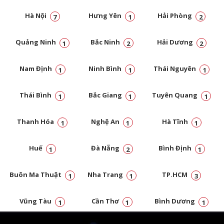
Hà Nội
Hưng Yên
Hải Phòng
7
1
2
Quảng Ninh
Bắc Ninh
Hải Dương
1
2
2
Nam Định
Ninh Bình
Thái Nguyên
1
1
1
Thái Bình
Bắc Giang
Tuyên Quang
1
1
1
Thanh Hóa
Nghệ An
Hà Tĩnh
1
1
1
Huế
Đà Nẵng
Bình Định
1
2
1
Buôn Ma Thuật
Nha Trang
TP.HCM
1
1
3
Vũng Tàu
Cần Thơ
Bình Dương
1
1
1