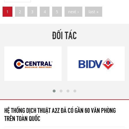
Pages
1
2
3
4
5
next ›
last »
ĐỐI TÁC
HỆ THỐNG DỊCH THUẬT A2Z ĐÃ CÓ GẦN 60 VĂN PHÒNG
TRÊN TOÀN QUỐC