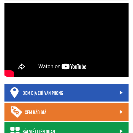
XEM ĐỊA CHỈ VĂN PHÒNG
XEM BÁO GIÁ
BÀI VIẾT LIÊN QUAN