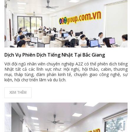
Dịch Vụ Phiên Dịch Tiếng Nhật Tại Bắc Giang
Với đội ngũ nhân viên chuyên nghiệp A2Z có thể phiên dịch tiếng
Nhật tất cả các lĩnh vực như: Hội nghị, hội thảo, cabin, thương
mại, tháp tùng, đàm phán kinh tế, chuyển giao công nghệ, sự
kiện, hội chợ triển lãm và du lịch.
XEM THÊM