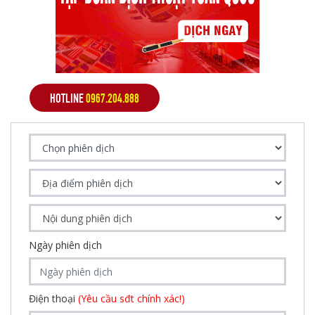
HOTLINE
0967.204.888
Ngày phiên dịch
Điện thoại
(Yêu cầu sđt chính xác!)