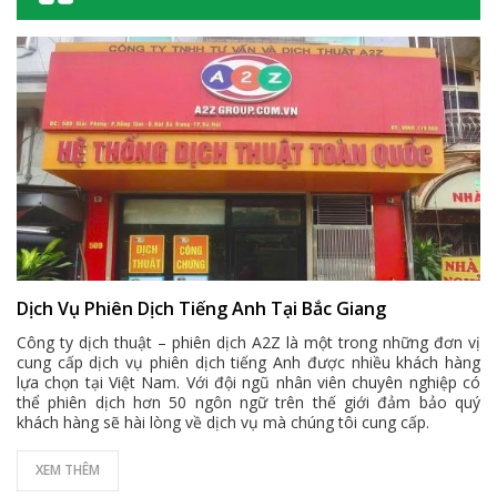
Dịch Vụ Phiên Dịch Tiếng Anh Tại Bắc Giang
Công ty dịch thuật – phiên dịch A2Z là một trong những đơn vị
cung cấp dịch vụ phiên dịch tiếng Anh được nhiều khách hàng
lựa chọn tại Việt Nam. Với đội ngũ nhân viên chuyên nghiệp có
thể phiên dịch hơn 50 ngôn ngữ trên thế giới đảm bảo quý
khách hàng sẽ hài lòng về dịch vụ mà chúng tôi cung cấp.
XEM THÊM