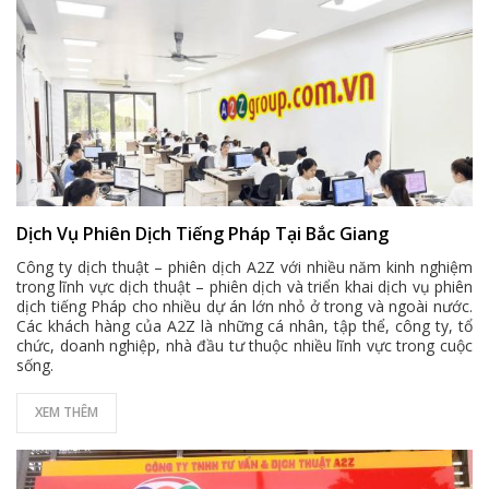
Dịch Vụ Phiên Dịch Tiếng Pháp Tại Bắc Giang
Công ty dịch thuật – phiên dịch A2Z với nhiều năm kinh nghiệm
trong lĩnh vực dịch thuật – phiên dịch và triển khai dịch vụ phiên
dịch tiếng Pháp cho nhiều dự án lớn nhỏ ở trong và ngoài nước.
Các khách hàng của A2Z là những cá nhân, tập thể, công ty, tổ
chức, doanh nghiệp, nhà đầu tư thuộc nhiều lĩnh vực trong cuộc
sống.
XEM THÊM