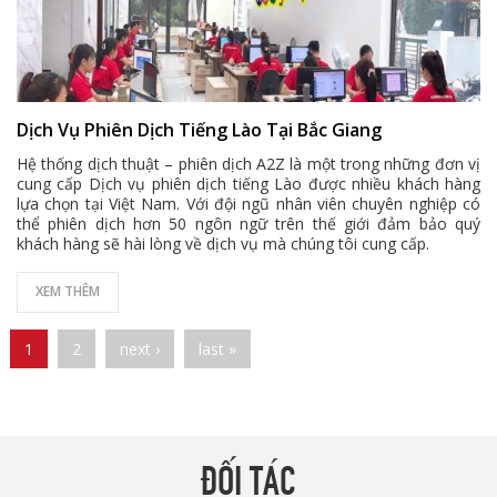
Dịch Vụ Phiên Dịch Tiếng Lào Tại Bắc Giang
Hệ thống dịch thuật – phiên dịch A2Z là một trong những đơn vị
cung cấp Dịch vụ phiên dịch tiếng Lào được nhiều khách hàng
lựa chọn tại Việt Nam. Với đội ngũ nhân viên chuyên nghiệp có
thể phiên dịch hơn 50 ngôn ngữ trên thế giới đảm bảo quý
khách hàng sẽ hài lòng về dịch vụ mà chúng tôi cung cấp.
XEM THÊM
Pages
1
2
next ›
last »
ĐỐI TÁC