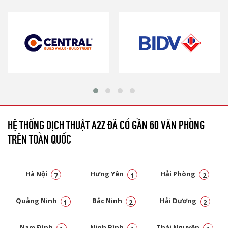
HỆ THỐNG DỊCH THUẬT A2Z ĐÃ CÓ GẦN 60 VĂN PHÒNG
TRÊN TOÀN QUỐC
Hà Nội
Hưng Yên
Hải Phòng
7
1
2
Quảng Ninh
Bắc Ninh
Hải Dương
1
2
2
Nam Định
Ninh Bình
Thái Nguyên