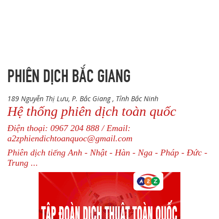
PHIÊN DỊCH BẮC GIANG
189 Nguyễn Thị Lưu, P. Bắc Giang , Tỉnh Bắc Ninh
Hệ thống phiên dịch toàn quốc
Điện thoại: 0967 204 888 / Email:
a2zphiendichtoanquoc@gmail.com
Phiên dịch tiếng Anh - Nhật - Hàn - Nga - Pháp - Đức -
Trung ...