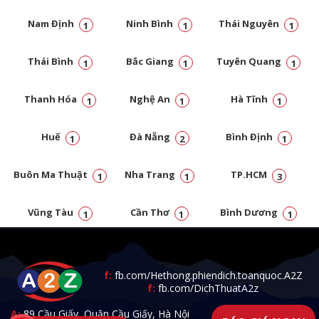
Nam Định
Ninh Bình
Thái Nguyên
1
1
1
Thái Bình
Bắc Giang
Tuyên Quang
1
1
1
Thanh Hóa
Nghệ An
Hà Tĩnh
1
1
1
Huế
Đà Nẵng
Bình Định
1
2
1
Buôn Ma Thuật
Nha Trang
TP.HCM
1
1
3
Vũng Tàu
Cần Thơ
Bình Dương
1
1
1
Đồng Nai
1
f:
fb.com/Hethong.phiendich.toanquoc.A2Z
f:
fb.com/DichThuatA2z
A:
89 Cầu Giấy, Quận Cầu Giấy, Hà Nội