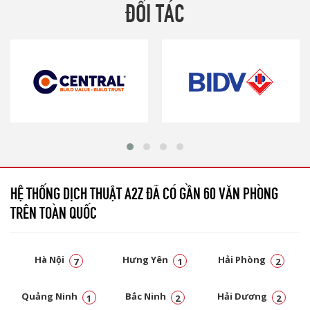
ĐỐI TÁC
HỆ THỐNG DỊCH THUẬT A2Z ĐÃ CÓ GẦN 60 VĂN PHÒNG
TRÊN TOÀN QUỐC
Hà Nội
Hưng Yên
Hải Phòng
7
1
2
Quảng Ninh
Bắc Ninh
Hải Dương
1
2
2