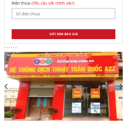
Điện thoại
(Yêu cầu sđt chính xác!)
,
,
,
,
,
,