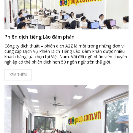
Phiên dịch tiếng Lào đàm phán
Công ty dịch thuật – phiên dịch A2Z là một trong những đơn vị
cung cấp
Dịch Vụ Phiên Dịch Tiếng Lào Đàm Phán
được nhiều
khách hàng lựa chọn tại Việt Nam. Với đội ngũ nhân viên chuyên
nghiệp có thể phiên dịch hơn 50 ngôn ngữ trên thế giới.
XEM THÊM