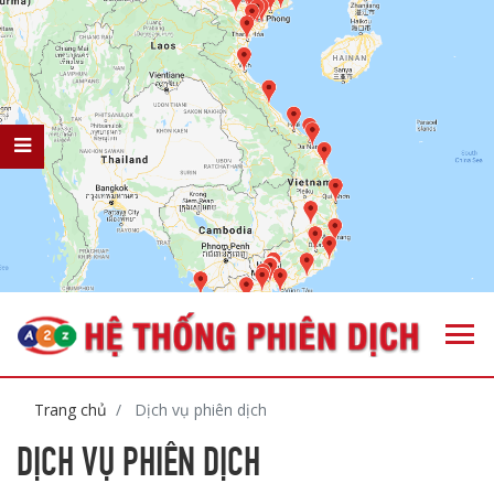
Trang chủ
Dịch vụ phiên dịch
DỊCH VỤ PHIÊN DỊCH