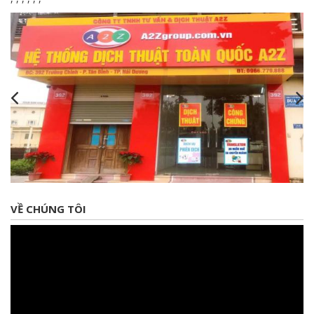
VỀ CHÚNG TÔI