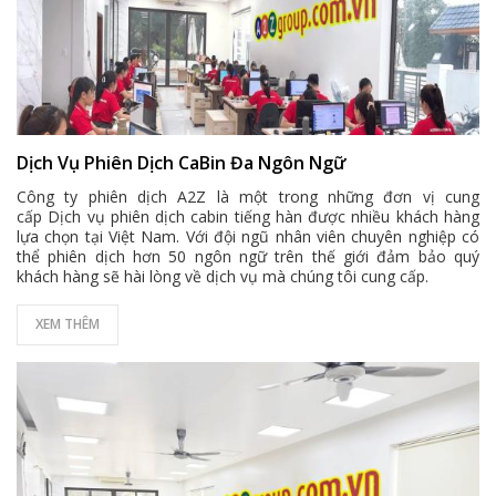
Dịch Vụ Phiên Dịch CaBin Đa Ngôn Ngữ
Công ty phiên dịch A2Z là một trong những đơn vị cung
cấp Dịch vụ phiên dịch cabin tiếng hàn được nhiều khách hàng
lựa chọn tại Việt Nam. Với đội ngũ nhân viên chuyên nghiệp có
thể phiên dịch hơn 50 ngôn ngữ trên thế giới đảm bảo quý
khách hàng sẽ hài lòng về dịch vụ mà chúng tôi cung cấp.
XEM THÊM