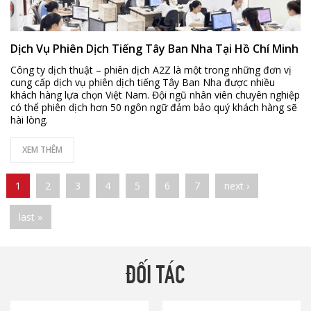
Dịch Vụ Phiên Dịch Tiếng Tây Ban Nha Tại Hồ Chí Minh
Công ty dịch thuật – phiên dịch A2Z là một trong những đơn vị
cung cấp dịch vụ phiên dịch tiếng Tây Ban Nha được nhiều
khách hàng lựa chọn Việt Nam. Đội ngũ nhân viên chuyên nghiệp
có thể phiên dịch hơn 50 ngôn ngữ đảm bảo quý khách hàng sẽ
hài lòng.
XEM THÊM
Pages
1
2
3
4
5
6
7
next ›
last »
ĐỐI TÁC