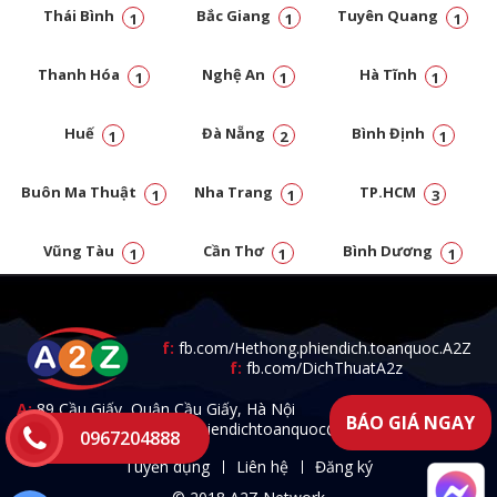
Thái Bình
Bắc Giang
Tuyên Quang
1
1
1
Thanh Hóa
Nghệ An
Hà Tĩnh
1
1
1
Huế
Đà Nẵng
Bình Định
1
2
1
Buôn Ma Thuật
Nha Trang
TP.HCM
1
1
3
Vũng Tàu
Cần Thơ
Bình Dương
1
1
1
Đồng Nai
1
f:
fb.com/Hethong.phiendich.toanquoc.A2Z
f:
fb.com/DichThuatA2z
A:
89 Cầu Giấy, Quận Cầu Giấy, Hà Nội
BÁO GIÁ NGAY
T:
0967.204.888 -
E:
a2zphiendichtoanquoc@gmail.com
0967204888
Tuyển dụng
Liên hệ
Đăng ký