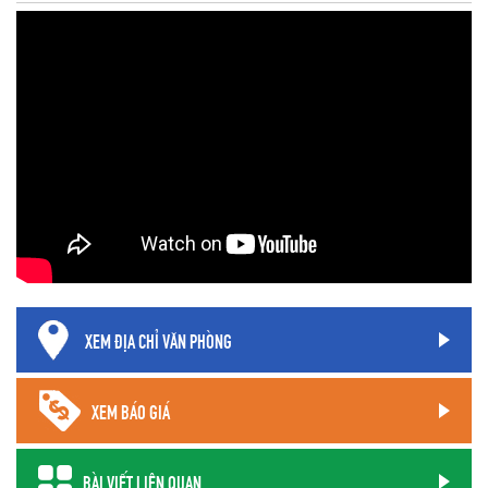
XEM ĐỊA CHỈ VĂN PHÒNG
XEM BÁO GIÁ
BÀI VIẾT LIÊN QUAN