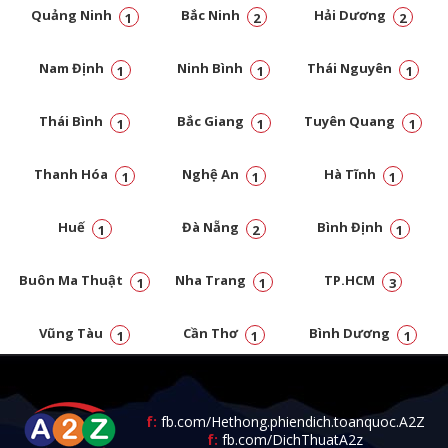
Quảng Ninh
Bắc Ninh
Hải Dương
1
2
2
Nam Định
Ninh Bình
Thái Nguyên
1
1
1
Thái Bình
Bắc Giang
Tuyên Quang
1
1
1
Thanh Hóa
Nghệ An
Hà Tĩnh
1
1
1
Huế
Đà Nẵng
Bình Định
1
2
1
Buôn Ma Thuật
Nha Trang
TP.HCM
1
1
3
Vũng Tàu
Cần Thơ
Bình Dương
1
1
1
Đồng Nai
1
f:
fb.com/Hethong.phiendich.toanquoc.A2Z
f:
fb.com/DichThuatA2z