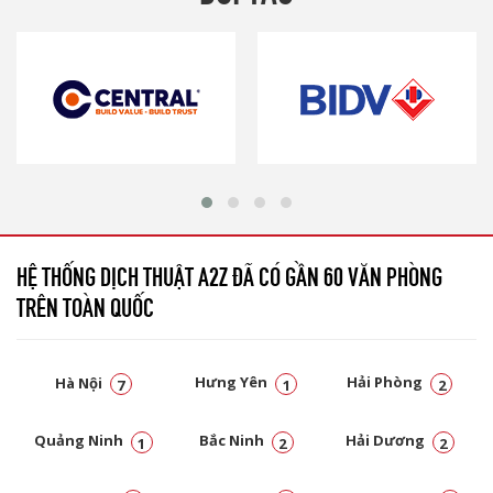
HỆ THỐNG DỊCH THUẬT A2Z ĐÃ CÓ GẦN 60 VĂN PHÒNG
TRÊN TOÀN QUỐC
Hà Nội
Hưng Yên
Hải Phòng
7
1
2
Quảng Ninh
Bắc Ninh
Hải Dương
1
2
2