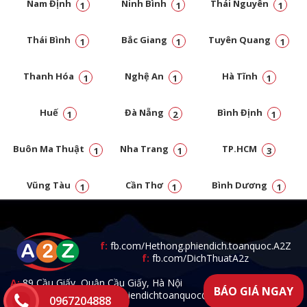
Nam Định
Ninh Bình
Thái Nguyên
1
1
1
Thái Bình
Bắc Giang
Tuyên Quang
1
1
1
Thanh Hóa
Nghệ An
Hà Tĩnh
1
1
1
Huế
Đà Nẵng
Bình Định
1
2
1
Buôn Ma Thuật
Nha Trang
TP.HCM
1
1
3
Vũng Tàu
Cần Thơ
Bình Dương
1
1
1
Đồng Nai
1
f:
fb.com/Hethong.phiendich.toanquoc.A2Z
f:
fb.com/DichThuatA2z
A:
89 Cầu Giấy, Quận Cầu Giấy, Hà Nội
BÁO GIÁ NGAY
T:
0967.204.888 -
E:
a2zphiendichtoanquoc@gmail.com
0967204888