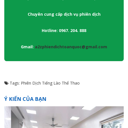
Chuyên cung cấp dịch vụ phiên dịch
Hotline: 0967. 204. 888
Gmail:
a2zphiendichtoanquoc@gmail.com
Tags:
Phiên Dịch Tiếng Lào Thể Thao
Ý KIẾN CỦA BẠN