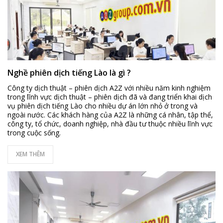
Nghề phiên dịch tiếng Lào là gì ?
Công ty dịch thuật – phiên dịch A2Z với nhiều năm kinh nghiệm
trong lĩnh vực dịch thuật – phiên dịch đã và đang triển khai dịch
vụ phiên dịch tiếng Lào cho nhiều dự án lớn nhỏ ở trong và
ngoài nước. Các khách hàng của A2Z là những cá nhân, tập thể,
công ty, tổ chức, doanh nghiệp, nhà đầu tư thuộc nhiều lĩnh vực
trong cuộc sống.
XEM THÊM