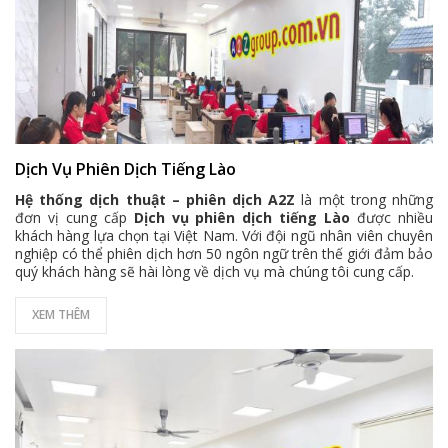
Dịch Vụ Phiên Dịch Tiếng Lào
Hệ thống dịch thuật – phiên dịch A2Z
là một trong những
đơn vị cung cấp
Dịch vụ phiên dịch tiếng Lào
được nhiều
khách hàng lựa chọn tại Việt Nam. Với đội ngũ nhân viên chuyên
nghiệp có thể phiên dịch hơn 50 ngôn ngữ trên thế giới đảm bảo
quý khách hàng sẽ hài lòng về dịch vụ mà chúng tôi cung cấp.
XEM THÊM