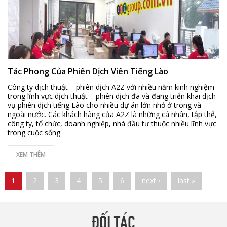
Tác Phong Của Phiên Dịch Viên Tiếng Lào
Công ty dịch thuật – phiên dịch A2Z với nhiều năm kinh nghiệm
trong lĩnh vực dịch thuật – phiên dịch đã và đang triển khai dịch
vụ phiên dịch tiếng Lào cho nhiều dự án lớn nhỏ ở trong và
ngoài nước. Các khách hàng của A2Z là những cá nhân, tập thể,
công ty, tổ chức, doanh nghiệp, nhà đầu tư thuộc nhiều lĩnh vực
trong cuộc sống.
XEM THÊM
Pages
1
2
3
4
5
6
next ›
last »
ĐỐI TÁC