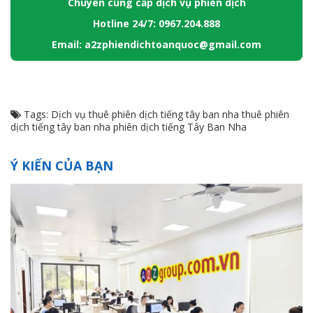
Chuyên cung cấp dịch vụ phiên dịch
Hotline 24/7: 0967.204.888
Email: a2zphiendichtoanquoc@gmail.com
Tags:
Dịch vụ thuê phiên dịch tiếng tây ban nha
thuê phiên
dịch tiếng tây ban nha
phiên dịch tiếng Tây Ban Nha
Ý KIẾN CỦA BẠN