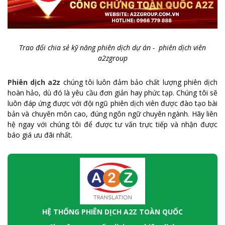
Trao đổi chia sẻ kỹ năng phiên dịch dự án - phiên dịch viên
a2zgroup
Phiên dịch a2z
chúng tôi luôn đảm bảo chất lượng phiên dịch
hoàn hảo, dù đó là yêu cầu đơn giản hay phức tạp. Chúng tôi sẽ
luôn đáp ứng được với đội ngũ phiên dịch viên được đào tạo bài
bản và chuyên môn cao, đúng ngôn ngữ chuyên ngành. Hãy liên
hệ ngay với chúng tôi để được tư vấn trực tiếp và nhận được
báo giá ưu đãi nhất.
HỆ THỐNG PHIÊN DỊCH A2Z TOÀN QUỐC