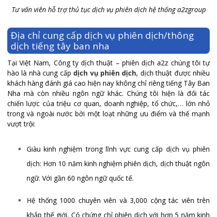
Tư vấn viên hỗ trợ thủ tục dịch vụ phiên dịch hệ thống a2zgroup
Địa chỉ cung cấp dịch vụ phiên dịch/thông
dịch tiếng tây ban nha
Tại Việt Nam, Công ty dịch thuật – phiên dịch a2z chúng tôi tự
hào là nhà cung cấp
dịch vụ phiên dịch
, dịch thuật được nhiều
khách hàng đánh giá cao hiện nay không chỉ riêng tiếng Tây Ban
Nha mà còn nhiều ngôn ngữ khác. Chúng tôi hiện là đối tác
chiến lược của triệu cơ quan, doanh nghiệp, tổ chức,… lớn nhỏ
trong và ngoài nước bởi một loạt những ưu điểm và thế mạnh
vượt trội:
Giàu kinh nghiệm trong lĩnh vực cung cấp dịch vụ phiên
dịch: Hơn 10 năm kinh nghiệm phiên dịch, dịch thuật ngôn
ngữ. Với gần 60 ngôn ngữ quốc tế.
Hệ thống 1000 chuyên viên và 3,000 cộng tác viên trên
khắp thế giới. Có chứng chỉ phiên dịch với hơn 5 năm kinh