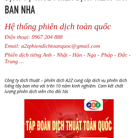
BAN NHA
Hệ thống phiên dịch toàn quốc
Điện thoại: 0967 204 888
Email: a2zphiendichtoanquoc@gmail.com
Phiên dịch tiếng Anh - Nhật - Hàn - Nga - Pháp - Đức -
Trung ...
Công ty dịch thuật – phiên dịch A2Z cung cấp dịch vụ phiên dịch
tiếng tây ban nha với trên 10 năm kinh nghiệm. Cam kết chất
lượng phiên dịch viên cho đối tác