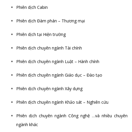
Phiên dịch Cabin
Phiên dịch Đàm phán – Thương mại
Phiên dịch tại Hiện trường
Phiên dịch chuyên ngành Tài chính
Phiên dịch chuyên ngành Luật – Hành chính
Phiên dịch chuyên ngành Giáo dục – Đào tạo
Phiên dịch chuyên ngành Xây dựng
Phiên dịch chuyên ngành Khảo sát – Nghiên cứu
Phiên dịch chuyên ngành Công nghệ …và nhiều chuyên
ngành khác