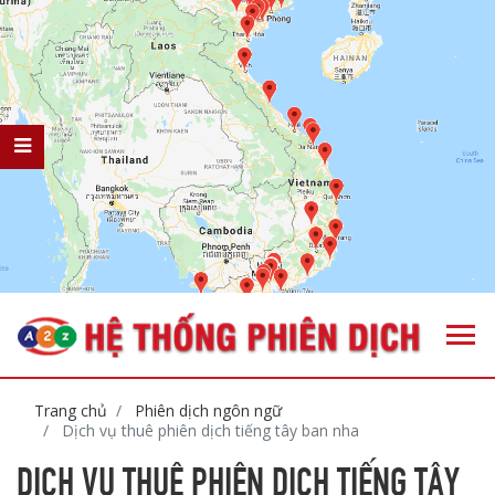
Trang chủ
Phiên dịch ngôn ngữ
Dịch vụ thuê phiên dịch tiếng tây ban nha
DỊCH VỤ THUÊ PHIÊN DỊCH TIẾNG TÂY