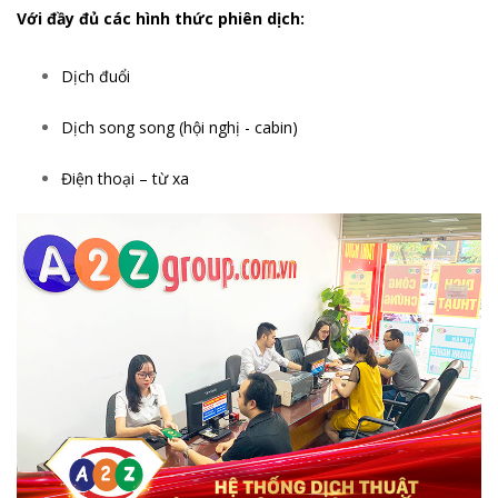
Với đầy đủ các hình thức phiên dịch:
Dịch đuổi
Dịch song song (hội nghị - cabin)
Điện thoại – từ xa