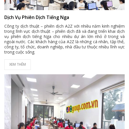
Dịch Vụ Phiên Dịch Tiếng Nga
Công ty dịch thuật – phiên dịch A2Z với nhiều năm kinh nghiệm
trong lĩnh vực dịch thuật – phiên dịch đã và đang triển khai dịch
vụ phiên dịch tiếng Nga cho nhiều dự án lớn nhỏ ở trong và
ngoài nước. Các khách hàng của A2Z là những cá nhân, tập thể,
công ty, tổ chức, doanh nghiệp, nhà đầu tư thuộc nhiều lĩnh vực
trong cuộc sống.
XEM THÊM