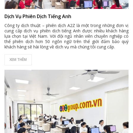
Dịch Vụ Phiên Dịch Tiếng Anh
Công ty dịch thuật – phiên dịch A2Z là một trong những đơn vị
cung cấp dịch vụ phiên dịch tiếng Anh được nhiều khách hàng
lựa chọn tại Việt Nam. Với đội ngũ nhân viên chuyên nghiệp có
thể phiên dịch hơn 50 ngôn ngữ trên thế giới đảm bảo quý
khách hàng sẽ hài lòng về dịch vụ mà chúng tôi cung cấp.
XEM THÊM