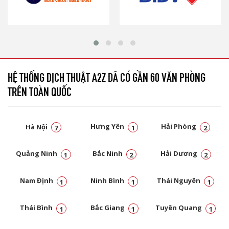
HỆ THỐNG DỊCH THUẬT A2Z ĐÃ CÓ GẦN 60 VĂN PHÒNG
TRÊN TOÀN QUỐC
Hà Nội
Hưng Yên
Hải Phòng
7
1
2
Quảng Ninh
Bắc Ninh
Hải Dương
1
2
2
Nam Định
Ninh Bình
Thái Nguyên
1
1
1
Thái Bình
Bắc Giang
Tuyên Quang
1
1
1