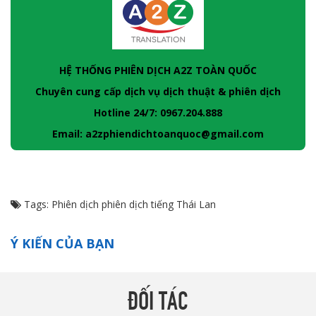
HỆ THỐNG PHIÊN DỊCH A2Z TOÀN QUỐC
Chuyên cung cấp dịch vụ dịch thuật & phiên dịch
Hotline 24/7: 0967.204.888
Email: a2zphiendichtoanquoc@gmail.com
Tags:
Phiên dịch
phiên dịch tiếng Thái Lan
Ý KIẾN CỦA BẠN
ĐỐI TÁC