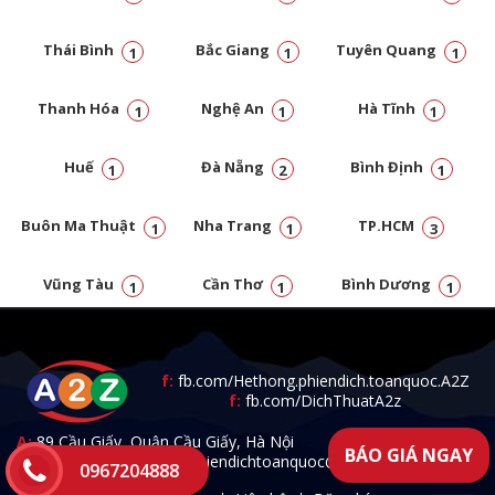
Thái Bình
Bắc Giang
Tuyên Quang
1
1
1
Thanh Hóa
Nghệ An
Hà Tĩnh
1
1
1
Huế
Đà Nẵng
Bình Định
1
2
1
Buôn Ma Thuật
Nha Trang
TP.HCM
1
1
3
Vũng Tàu
Cần Thơ
Bình Dương
1
1
1
Đồng Nai
1
f:
fb.com/Hethong.phiendich.toanquoc.A2Z
f:
fb.com/DichThuatA2z
A:
89 Cầu Giấy, Quận Cầu Giấy, Hà Nội
BÁO GIÁ NGAY
T:
0967.204.888 -
E:
a2zphiendichtoanquoc@gmail.com
0967204888