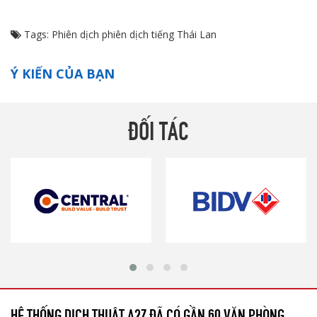
Tags:
Phiên dịch
phiên dịch tiếng Thái Lan
Ý KIẾN CỦA BẠN
ĐỐI TÁC
HỆ THỐNG DỊCH THUẬT A2Z ĐÃ CÓ GẦN 60 VĂN PHÒNG