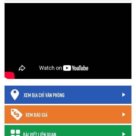
XEM ĐỊA CHỈ VĂN PHÒNG
XEM BÁO GIÁ
BÀI VIẾT LIÊN QUAN