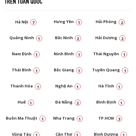
TRÊN TOÀN QUỐC
Hà Nội
Hưng Yên
Hải Phòng
7
1
2
Quảng Ninh
Bắc Ninh
Hải Dương
1
2
2
Nam Định
Ninh Bình
Thái Nguyên
1
1
1
Thái Bình
Bắc Giang
Tuyên Quang
1
1
1
Thanh Hóa
Nghệ An
Hà Tĩnh
1
1
1
Huế
Đà Nẵng
Bình Định
1
2
1
Buôn Ma Thuật
Nha Trang
TP.HCM
1
1
3
Vũng Tàu
Cần Thơ
Bình Dương
1
1
1