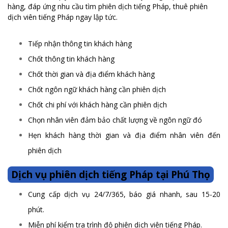
hàng, đáp ứng nhu cầu tìm phiên dịch tiếng Pháp, thuê phiên
dịch viên tiếng Pháp ngay lập tức.
Tiếp nhận thông tin khách hàng
Chốt thông tin khách hàng
Chốt thời gian và địa điểm khách hàng
Chốt ngôn ngữ khách hàng cần phiên dịch
Chốt chi phí với khách hàng cần phiên dịch
Chọn nhân viên đảm bảo chất lượng về ngôn ngữ đó
Hẹn khách hàng thời gian và địa điểm nhân viên đến
phiên dịch
Dịch vụ phiên dịch tiếng Pháp tại Phú Thọ
Cung cấp dịch vụ 24/7/365, báo giá nhanh, sau 15-20
phút.
Miễn phí kiểm tra trình độ phiên dịch viên tiếng Pháp.