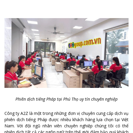
Phiên dịch tiếng Pháp tại Phú Thọ uy tín chuyên nghiệp
Công ty A2Z là một trong những đơn vị chuyên cung cấp dịch vụ
phiên dịch tiếng Pháp được nhiều khách hàng lựa chọn tại Việt
Nam. Với đội ngũ nhân viên chuyên nghiệp chúng tôi có thể
phiên dịch tất cả các ngôn ngữ trên thế giới đảm bảo quý khách