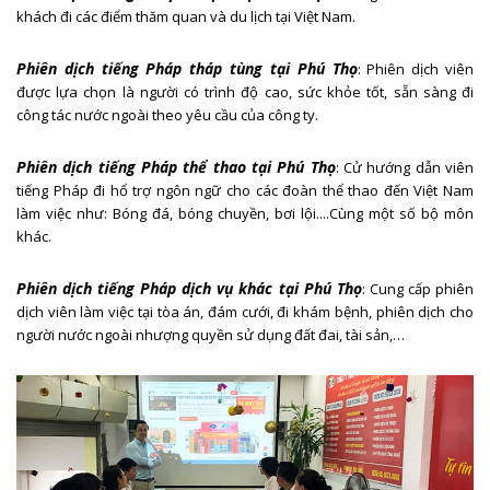
khách đi các điểm thăm quan và du lịch tại Việt Nam.
Phiên dịch tiếng Pháp tháp tùng tại Phú Thọ
: Phiên dịch viên
được lựa chọn là người có trình độ cao, sức khỏe tốt, sẵn sàng đi
công tác nước ngoài theo yêu cầu của công ty.
Phiên dịch tiếng Pháp thể thao tại Phú Thọ
: Cử hướng dẫn viên
tiếng Pháp đi hổ trợ ngôn ngữ cho các đoàn thể thao đến Việt Nam
làm việc như: Bóng đá, bóng chuyền, bơi lội....Cùng một số bộ môn
khác.
Phiên dịch tiếng Pháp dịch vụ khác tại Phú Thọ
: Cung cấp phiên
dịch viên làm việc tại tòa án, đám cưới, đi khám bệnh, phiên dịch cho
người nước ngoài nhượng quyền sử dụng đất đai, tài sản,…