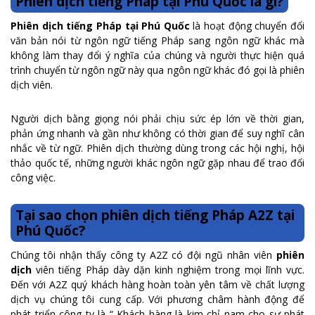
Phiên dịch tiếng Pháp tại Phú Quốc là gì?
Phiên dịch tiếng Pháp tại Phú Quốc
là hoạt động chuyển đổi
văn bản nói từ ngôn ngữ tiếng Pháp sang ngôn ngữ khác mà
không làm thay đổi ý nghĩa của chúng và người thực hiện quá
trình chuyển từ ngôn ngữ này qua ngôn ngữ khác đó gọi là phiên
dịch viên.
Người dịch bằng giọng nói phải chịu sức ép lớn về thời gian,
phản ứng nhanh và gần như không có thời gian để suy nghĩ cân
nhắc về từ ngữ. Phiên dịch thường dùng trong các hội nghị, hội
thảo quốc tế, những người khác ngôn ngữ gặp nhau để trao đổi
công việc.
Tại sao chọn phiên dịch tiếng Pháp A2Z tại
Phú Quốc?
Chúng tôi nhận thấy công ty A2Z có đội ngũ nhân viên
phiên
dịch
viên tiếng Pháp dày dặn kinh nghiệm trong mọi lĩnh vực.
Đến với A2Z quý khách hàng hoàn toàn yên tâm về chất lượng
dịch vụ chúng tôi cung cấp. Với phương châm hành động để
phát triển công ty là “ Khách hàng là kim chỉ nam cho sự phát