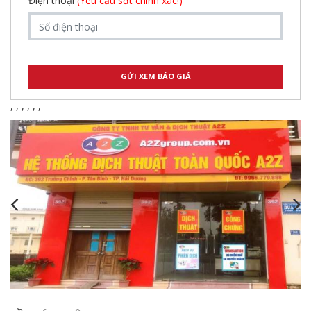
Điện thoại
(Yêu cầu sđt chính xác!)
,
,
,
,
,
,