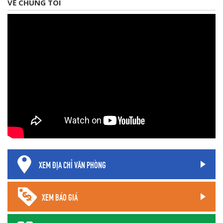
VỀ CHÚNG TÔI
XEM ĐỊA CHỈ VĂN PHÒNG
XEM BÁO GIÁ