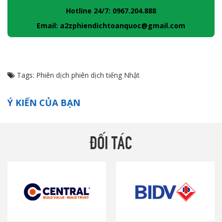
Hotline 24/7: 0967.204.888
Email: a2zphiendichtoanquoc@gmail.com
Tags:
Phiên dịch
phiên dịch tiếng Nhật
Ý KIẾN CỦA BẠN
ĐỐI TÁC