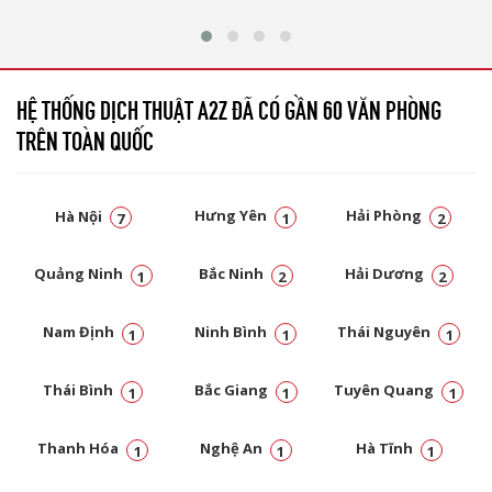
HỆ THỐNG DỊCH THUẬT A2Z ĐÃ CÓ GẦN 60 VĂN PHÒNG
TRÊN TOÀN QUỐC
Hà Nội
Hưng Yên
Hải Phòng
7
1
2
Quảng Ninh
Bắc Ninh
Hải Dương
1
2
2
Nam Định
Ninh Bình
Thái Nguyên
1
1
1
Thái Bình
Bắc Giang
Tuyên Quang
1
1
1
Thanh Hóa
Nghệ An
Hà Tĩnh
1
1
1