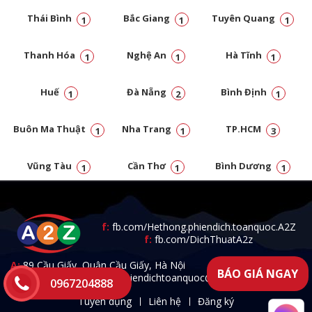
Thái Bình
Bắc Giang
Tuyên Quang
1
1
1
Thanh Hóa
Nghệ An
Hà Tĩnh
1
1
1
Huế
Đà Nẵng
Bình Định
1
2
1
Buôn Ma Thuật
Nha Trang
TP.HCM
1
1
3
Vũng Tàu
Cần Thơ
Bình Dương
1
1
1
Đồng Nai
1
f:
fb.com/Hethong.phiendich.toanquoc.A2Z
f:
fb.com/DichThuatA2z
A:
89 Cầu Giấy, Quận Cầu Giấy, Hà Nội
BÁO GIÁ NGAY
T:
0967.204.888 -
E:
a2zphiendichtoanquoc@gmail.com
0967204888
Tuyển dụng
Liên hệ
Đăng ký