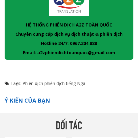
HỆ THỐNG PHIÊN DỊCH A2Z TOÀN QUỐC
Chuyên cung cấp dịch vụ dịch thuật & phiên dịch
Hotline 24/7: 0967.204.888
Email: a2zphiendichtoanquoc@gmail.com
Tags:
Phiên dịch
phiên dịch tiếng Nga
Ý KIẾN CỦA BẠN
ĐỐI TÁC