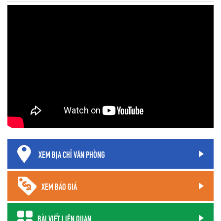
XEM ĐỊA CHỈ VĂN PHÒNG
XEM BÁO GIÁ
BÀI VIẾT LIÊN QUAN