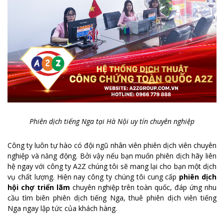
Phiên dịch tiếng Nga tại Hà Nội uy tín chuyên nghiệp
Công ty luôn tự hào có đội ngũ nhân viên phiên dịch viên chuyên
nghiệp và năng động. Bởi vậy nếu bạn muốn phiên dịch hãy liên
hệ ngay với công ty A2Z chúng tôi sẽ mang lại cho bạn một dịch
vụ chất lượng. Hiện nay công ty chúng tôi cung cấp
phiên dịch
hội chợ triển lãm
chuyên nghiệp trên toàn quốc, đáp ứng nhu
cầu tìm biên phiên dịch tiếng Nga, thuê phiên dịch viên tiếng
Nga ngay lập tức của khách hàng.