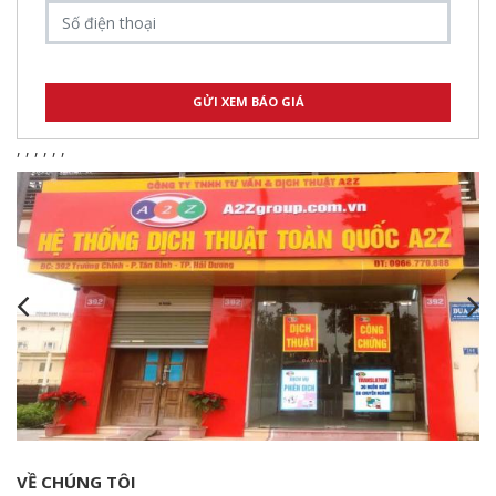
,
,
,
,
,
,
VỀ CHÚNG TÔI