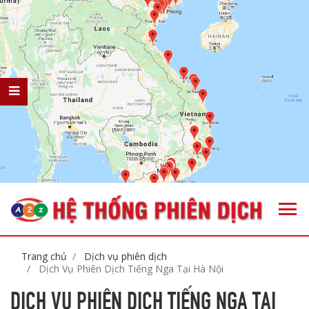
Trang chủ
Dịch vụ phiên dịch
Dịch Vụ Phiên Dịch Tiếng Nga Tại Hà Nội
DỊCH VỤ PHIÊN DỊCH TIẾNG NGA TẠI