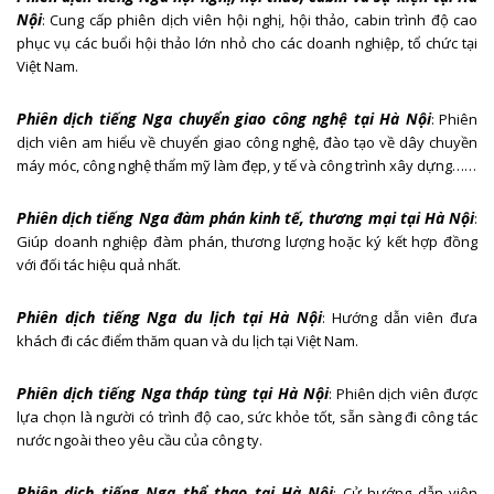
Nội
: Cung cấp phiên dịch viên hội nghị, hội thảo, cabin trình độ cao
phục vụ các buổi hội thảo lớn nhỏ cho các doanh nghiệp, tổ chức tại
Việt Nam.
Phiên dịch tiếng Nga chuyển giao công nghệ tại Hà Nội
: Phiên
dịch viên am hiểu về chuyển giao công nghệ, đào tạo về dây chuyền
máy móc, công nghệ thẩm mỹ làm đẹp, y tế và công trình xây dựng……
Phiên dịch tiếng Nga đàm phán kinh tế, thương mại tại Hà Nội
:
Giúp doanh nghiệp đàm phán, thương lượng hoặc ký kết hợp đồng
với đối tác hiệu quả nhất.
Phiên dịch tiếng Nga du lịch tại Hà Nội
: Hướng dẫn viên đưa
khách đi các điểm thăm quan và du lịch tại Việt Nam.
Phiên dịch tiếng Nga tháp tùng tại Hà Nội
: Phiên dịch viên được
lựa chọn là người có trình độ cao, sức khỏe tốt, sẵn sàng đi công tác
nước ngoài theo yêu cầu của công ty.
Phiên dịch tiếng Nga thể thao tại Hà Nội
: Cử hướng dẫn viên