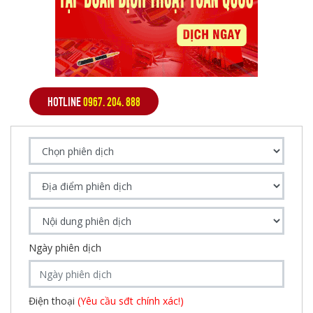
HOTLINE
0967. 204. 888
Ngày phiên dịch
Điện thoại
(Yêu cầu sđt chính xác!)