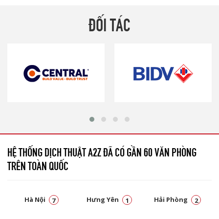
ĐỐI TÁC
HỆ THỐNG DỊCH THUẬT A2Z ĐÃ CÓ GẦN 60 VĂN PHÒNG
TRÊN TOÀN QUỐC
Hà Nội
Hưng Yên
Hải Phòng
7
1
2