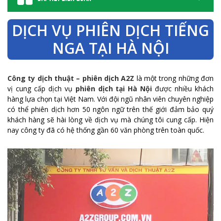
DỊCH VỤ PHIÊN DỊCH TIẾNG
NGA TẠI HÀ NỘI
Công ty dịch thuật – phiên dịch A2Z
là một trong những đơn
vị cung cấp dịch vụ
phiên dịch tại Hà Nội
được nhiều khách
hàng lựa chọn tại Việt Nam. Với đội ngũ nhân viên chuyên nghiệp
có thể phiên dịch hơn 50 ngôn ngữ trên thế giới đảm bảo quý
khách hàng sẽ hài lòng về dịch vụ mà chúng tôi cung cấp. Hiện
nay công ty đã có hệ thống gần 60 văn phòng trên toàn quốc.