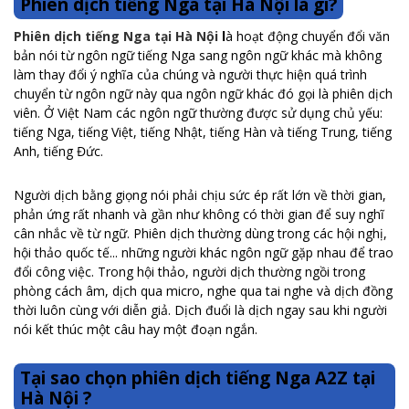
Phiên dịch tiếng Nga tại Hà Nội là gì?
Phiên dịch tiếng Nga tại Hà Nội
l
à hoạt động chuyển đổi văn
bản nói từ ngôn ngữ tiếng Nga sang ngôn ngữ khác mà không
làm thay đổi ý nghĩa của chúng và người thực hiện quá trình
chuyển từ ngôn ngữ này qua ngôn ngữ khác đó gọi là phiên dịch
viên. Ở Việt Nam các ngôn ngữ thường được sử dụng chủ yếu:
tiếng Nga, tiếng Việt, tiếng Nhật, tiếng Hàn và tiếng Trung, tiếng
Anh, tiếng Đức.
Người dịch bằng giọng nói phải chịu sức ép rất lớn về thời gian,
phản ứng rất nhanh và gần như không có thời gian để suy nghĩ
cân nhắc về từ ngữ. Phiên dịch thường dùng trong các hội nghị,
hội thảo quốc tế... những người khác ngôn ngữ gặp nhau để trao
đổi công việc. Trong hội thảo, người dịch thường ngồi trong
phòng cách âm, dịch qua micro, nghe qua tai nghe và dịch đồng
thời luôn cùng với diễn giả. Dịch đuổi là dịch ngay sau khi người
nói kết thúc một câu hay một đoạn ngắn.
Tại sao chọn phiên dịch tiếng Nga A2Z tại
Hà Nội ?