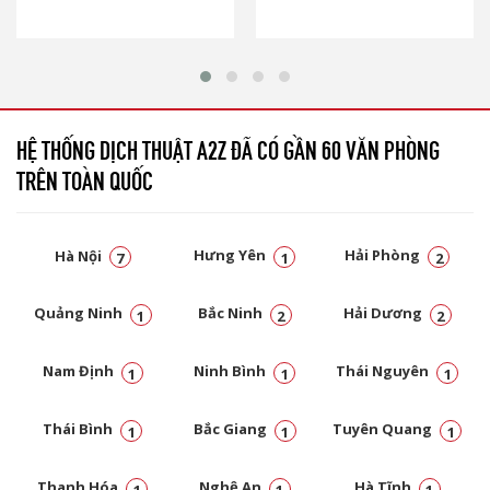
HỆ THỐNG DỊCH THUẬT A2Z ĐÃ CÓ GẦN 60 VĂN PHÒNG
TRÊN TOÀN QUỐC
Hà Nội
Hưng Yên
Hải Phòng
7
1
2
Quảng Ninh
Bắc Ninh
Hải Dương
1
2
2
Nam Định
Ninh Bình
Thái Nguyên
1
1
1
Thái Bình
Bắc Giang
Tuyên Quang
1
1
1
Thanh Hóa
Nghệ An
Hà Tĩnh