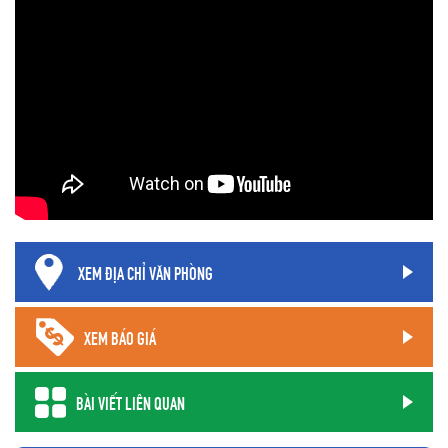
XEM ĐỊA CHỈ VĂN PHÒNG
XEM BÁO GIÁ
BÀI VIẾT LIÊN QUAN