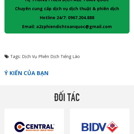
Chuyên cung cấp dịch vụ dịch thuật & phiên dịch
Hotline 24/7: 0967.204.888
Email: a2zphiendichtoanquoc@gmail.com
Tags:
Dịch Vụ Phiên Dịch Tiếng Lào
Ý KIẾN CỦA BẠN
ĐỐI TÁC