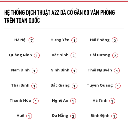
HỆ THỐNG DỊCH THUẬT A2Z ĐÃ CÓ GẦN 60 VĂN PHÒNG
TRÊN TOÀN QUỐC
Hà Nội
Hưng Yên
Hải Phòng
7
1
2
Quảng Ninh
Bắc Ninh
Hải Dương
1
2
2
Nam Định
Ninh Bình
Thái Nguyên
1
1
1
Thái Bình
Bắc Giang
Tuyên Quang
1
1
1
Thanh Hóa
Nghệ An
Hà Tĩnh
1
1
1
Huế
Đà Nẵng
Bình Định
1
2
1