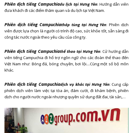
Phiên dịch tiếng Campuchia
du lịch
tại Hưng Yên
: Hướng dẫn viên
đưa khách đi các điểm thăm quan và du lịch tại Việt Nam.
Phiên dịch tiếng Campuchia
tháp tùng
tại Hưng Yên
: Phiên dịch
viên được lựa chọn là người có trình độ cao, sức khỏe tốt, sẵn sàng đi
công tác nước ngoài theo yêu cầu của công ty.
Phiên dịch tiếng Campuchia
thể thao
tại Hưng Yên
: Cử hướng dẫn
viên tiếng Campuchia đi hổ trợ ngôn ngữ cho các đoàn thể thao đến
Việt Nam như: Bóng đá, bóng chuyền, bơi lội....Cùng một số bộ môn
khác.
Phiên dịch tiếng Campuchia
dịch vụ khác
tại Hưng Yên
: Cung cấp
phiên dịch viên làm việc tại tòa án, đám cưới, đi khám bệnh, phiên
dịch cho người nước ngoài nhượng quyền sử dụng đất đai, tài sản,…