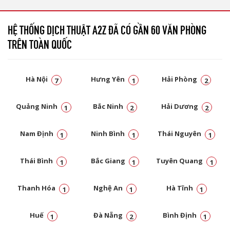
HỆ THỐNG DỊCH THUẬT A2Z ĐÃ CÓ GẦN 60 VĂN PHÒNG
TRÊN TOÀN QUỐC
Hà Nội
Hưng Yên
Hải Phòng
7
1
2
Quảng Ninh
Bắc Ninh
Hải Dương
1
2
2
Nam Định
Ninh Bình
Thái Nguyên
1
1
1
Thái Bình
Bắc Giang
Tuyên Quang
1
1
1
Thanh Hóa
Nghệ An
Hà Tĩnh
1
1
1
Huế
Đà Nẵng
Bình Định
1
2
1