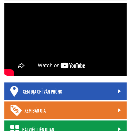
XEM ĐỊA CHỈ VĂN PHÒNG
XEM BÁO GIÁ
BÀI VIẾT LIÊN QUAN